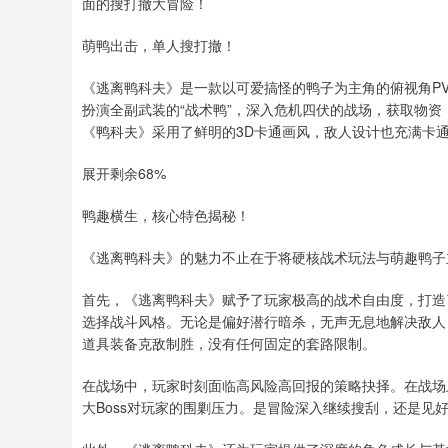
面的搜打撤大冒险！
萌鸭出击，单人搜打撤！
《逃离鸭科夫》是一款以可爱搞怪的鸭子为主角的俯视角PV
扮演全副武装的“战术鸭”，深入危机四伏的战场，获取物资
《鸭科夫》采用了鲜明的3D卡通画风，敌人设计也充满卡
展开剩余68%
鸭趣横生，核心特色揭秘！
《逃离鸭科夫》的魅力不止在于将硬核战术玩法与萌趣鸭子
首先，《逃离鸭科夫》赋予了玩家极高的战术自由度，打造
选择战斗风格。无论是偏好潜行暗杀，无声无息地解决敌人
道具装备克敌制胜，没有任何固定的套路限制。
在战场中，玩家时刻面临高风险高回报的策略抉择。在战场
大Boss对玩家的围剿压力。是冒险深入继续搜刮，还是见