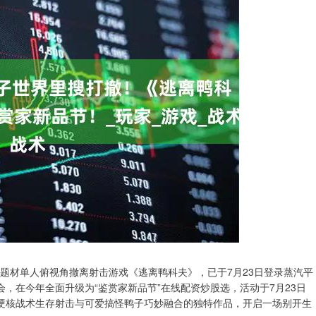
造的鸭子题材单人俯视角撤离射击游戏《逃离鸭科夫》，已于7月23日登录蒸汽平
会，在今年全面升级为“鉴赏家新品节”在线配资炒股选，活动于7月23日
款将硬核战术生存射击与可爱搞怪鸭子巧妙融合的独特作品，开启一场别开生