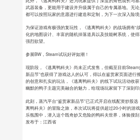
此外，《逃离鸭科夫》还为玩家提供了深度的角色成长与基
武器装备，更能用于建设并升级属于自己的专属基地。无论
都可以按照玩家的意愿进行建造和定制，为下一次深入险境
为保证游戏有极强的复玩性，《逃离鸭科夫》的战场拥有“
化的地图设计、丰富的随机掉落道具以及技能树系统，使得
强烈欲望。
参展BW，Steam试玩好评如潮！
现阶段，《逃离鸭科夫》尚未正式发售，但截至目前Steam
新品节”也获得了游戏达人的认可，得以在鉴赏家页面进行推
的创意和扎实的玩法，《逃离鸭科夫》的线下试玩活动收获
幽默的鸭子主题完美融合的魅力，给现场玩家留下了深刻印
此刻，蒸汽平台“鉴赏家新品节”已正式开启在线配资炒股选
离鸭科夫》的冒险之旅，本次试玩将提供超过20小时的游戏
乐氛围中，潜入这个既奇妙又危险的鸭科夫世界，体验搜刮
发布于：江西省