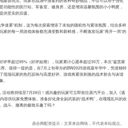
地建设玩法。玩家在战场中搜集到的各种奇妙物品，不仅可以用于强化
是功能性的医疗站、军备室、健身房，还是增添温馨氛围的小小鸭窝，
提供坚实的后援。
战争迷雾”机制，这为每次探索增添了未知的随机性与紧张氛围，结合多样
玩家的每一局游戏体验都充满变数和新鲜感，不断激发玩家“再开一局”的
好评率超过95%（好评如潮），玩家累计心愿单超过30万，本次“鉴赏家
荐。值得一提的是，在7月上旬举办的BW2025游戏嘉年华中，凭借独特
了现场玩家的热烈反响与高度好评。游戏将紧张刺激的战术射击与诙谐
象。
，活动将持续至7月29日！感兴趣的玩家可立即前往蒸汽平台，加入《逃
内容供玩家免费体验。准备好化身全副武装的“战术鸭”，在嘎嘎乱叫的欢
、战斗、撤离的极致乐趣了吗？
鼎合网配资提示：文章来自网络，不代表本站观点。