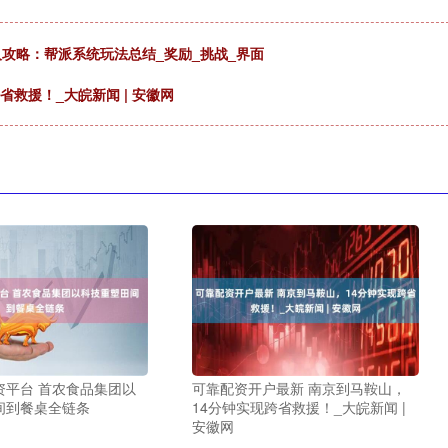
人攻略：帮派系统玩法总结_奖励_挑战_界面
救援！_大皖新闻 | 安徽网
资平台 首农食品集团以
可靠配资开户最新 南京到马鞍山，
间到餐桌全链条
14分钟实现跨省救援！_大皖新闻 |
安徽网