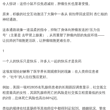
令人惊讶：这些小鼠不仅焦虑减轻，肿瘤生长也显著变慢。
原来，积极的社交互动激活了大脑中一条从 前扣带回皮层到 杏仁核的
神经通路。
这条通路就像一道温柔的指令，抑制了身体向肿瘤发送的“压力信
号”（主要是 去甲肾上腺素），从而重塑了肿瘤内部的免疫环境——
让抗癌的T细胞更活跃，让肿瘤细胞更难生存。
1
一个人的快乐只是快乐，许多人一起的快乐才是良药
这项发现恰好解释了医学界长期观察到的现象：在人类癌症患者
中，“社牛”的人往往预后更好。
例如，美国一项对2835名乳腺癌患者的长期跟踪调查显示，社交孤立
程度最高的女性，其因乳腺癌死亡的风险是社交孤立程度最低的女性
的2倍，总体死亡风险也高出66%[2]。
类似的规律在结直肠癌等其他癌症中都得到证实[3]。婚姻状况、挚友