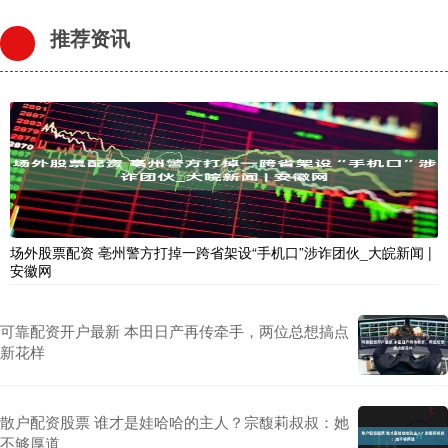
推荐资讯
场外股票配资 亳州警方打掉一跨省架设“手机口”涉诈团伙_大皖新闻 |
安徽网
可靠配资开户最新 本田日产再传牵手，两位总想搞点
新花样
散户配资股票 谁才是娃哈哈的主人？宗馥莉叔叔：她
不够厚道