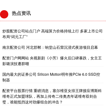
热点资讯
炒股配资公司站点门户 高端算力价格持续上行 多家上市公司
布局“词元工厂”
南京配资公司 河北邯郸：响堂山石窟沉浸式夜游项目启幕
配资门户网网站 央视新剧《小芳》爆火后口碑暴跌，女主王
影璐演技遭群嘲
国内最大的证券公司 Silicon Motion明年推PCIe 6.0 SSD控
制器
配资平台股票行情 重磅消息，塞尔维亚女排王牌接应博斯科
维奇正式加盟球队，再加上传奇二传奥杰年诺维奇双剑合
璧，谁能抵挡这对劲爆组合的冲击？